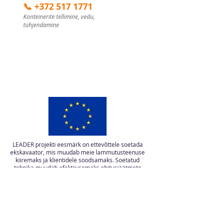
📞 +372 517 1771
Konteinerite tellimine, vedu,
tühjendamine
LEADER projekti eesmärk on ettevõttele soetada
ekskavaator, mis muudab meie lammutusteenuse
kiiremaks ja klientidele soodsamaks. Soetatud
tehnika muudab efektiivsemaks ehitusjäätmete
sorteerimise ja taaskasutamise.
Projekti on kaasrahastanud Euroopa Liit