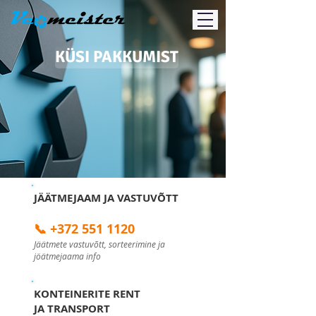
KÜSI PAKKUMIST
JÄÄTMEJAAM JA VASTUVÕTT
📞 +372 551 1120
Jäätmete vastuvõtt, sorteerimine ja
jöätmejaama info
KONTEINERITE RENT
JA TRANSPORT