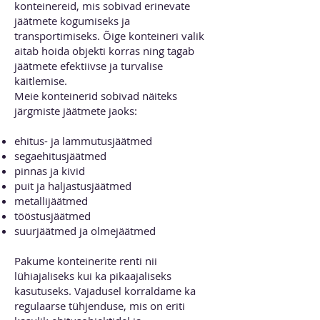
konteinereid, mis sobivad erinevate
jäätmete kogumiseks ja
transportimiseks. Õige konteineri valik
aitab hoida objekti korras ning tagab
jäätmete efektiivse ja turvalise
käitlemise.
Meie konteinerid sobivad näiteks
järgmiste jäätmete jaoks:
ehitus- ja lammutusjäätmed
segaehitusjäätmed
pinnas ja kivid
puit ja haljastusjäätmed
metallijäätmed
tööstusjäätmed
suurjäätmed ja olmejäätmed
Pakume konteinerite renti nii
lühiajaliseks kui ka pikaajaliseks
kasutuseks. Vajadusel korraldame ka
regulaarse tühjenduse, mis on eriti