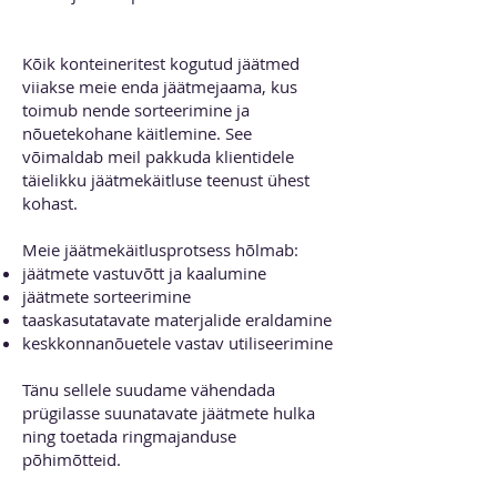
Jäätmete utiliseerimine meie
jäätmejaamas
Kõik konteineritest kogutud jäätmed
viiakse meie enda jäätmejaama, kus
toimub nende sorteerimine ja
nõuetekohane käitlemine. See
võimaldab meil pakkuda klientidele
täielikku jäätmekäitluse teenust ühest
kohast.
Meie jäätmekäitlusprotsess hõlmab:
jäätmete vastuvõtt ja kaalumine
jäätmete sorteerimine
taaskasutatavate materjalide eraldamine
keskkonnanõuetele vastav utiliseerimine
Tänu sellele suudame vähendada
prügilasse suunatavate jäätmete hulka
ning toetada ringmajanduse
põhimõtteid.
Multilift konteineri rent ehitusele ja