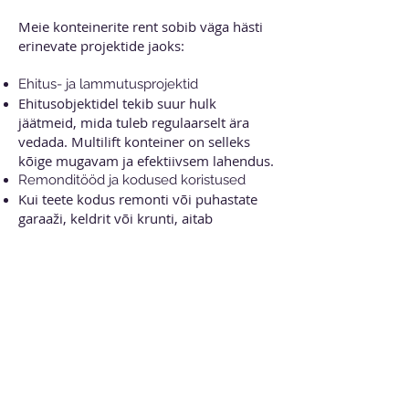
eraisikutele
Meie konteinerite rent sobib väga hästi
erinevate projektide jaoks:
Ehitus- ja lammutusprojektid
Ehitusobjektidel tekib suur hulk
jäätmeid, mida tuleb regulaarselt ära
vedada. Multilift konteiner on selleks
kõige mugavam ja efektiivsem lahendus.
Remonditööd ja kodused koristused
Kui teete kodus remonti või puhastate
garaaži, keldrit või krunti, aitab
konteineri rent kiiresti vabaneda suurest
kogusest jäätmetest.
Tööstus ja tootmine
Tootmisettevõtted kasutavad sageli
multilift konteinereid tootmisjäätmete
kogumiseks ja regulaarseks äraveoks.
Haljastus- ja pinnasetööd
Multilift konteinerid sobivad
suurepäraselt ka pinnase, okste ja