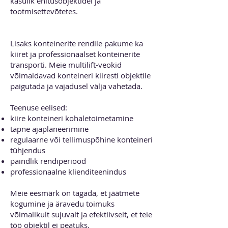
kasulik ehitusobjektidel ja
tootmisettevõtetes.
Multilift konteinerite transport ja
tühjendus
Lisaks konteinerite rendile pakume ka
kiiret ja professionaalset konteinerite
transporti. Meie multilift-veokid
võimaldavad konteineri kiiresti objektile
paigutada ja vajadusel välja vahetada.
Teenuse eelised:
kiire konteineri kohaletoimetamine
täpne ajaplaneerimine
regulaarne või tellimuspõhine konteineri
tühjendus
paindlik rendiperiood
professionaalne klienditeenindus
Meie eesmärk on tagada, et jäätmete
kogumine ja äravedu toimuks
võimalikult sujuvalt ja efektiivselt, et teie
töö objektil ei peatuks.