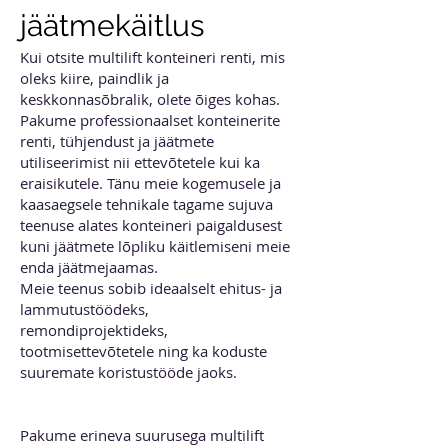
jäätmekäitlus
Kui otsite multilift konteineri renti, mis
oleks kiire, paindlik ja
keskkonnasõbralik, olete õiges kohas.
Pakume professionaalset konteinerite
renti, tühjendust ja jäätmete
utiliseerimist nii ettevõtetele kui ka
eraisikutele. Tänu meie kogemusele ja
kaasaegsele tehnikale tagame sujuva
teenuse alates konteineri paigaldusest
kuni jäätmete lõpliku käitlemiseni meie
enda jäätmejaamas.
Meie teenus sobib ideaalselt ehitus- ja
lammutustöödeks,
remondiprojektideks,
tootmisettevõtetele ning ka koduste
suuremate koristustööde jaoks.
Multilift konteineri rent erinevateks
töödeks
Pakume erineva suurusega multilift